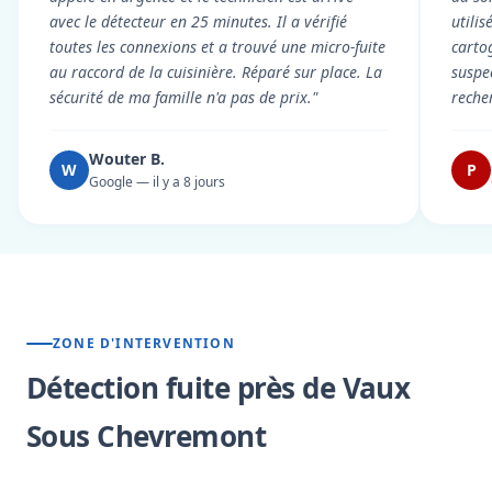
avec le détecteur en 25 minutes. Il a vérifié
utili
toutes les connexions et a trouvé une micro-fuite
cartog
au raccord de la cuisinière. Réparé sur place. La
suspe
sécurité de ma famille n'a pas de prix."
reche
Wouter B.
W
P
Google — il y a 8 jours
ZONE D'INTERVENTION
Détection fuite près de Vaux
Sous Chevremont