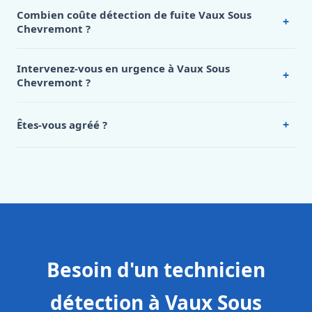
Combien coûte détection de fuite Vaux Sous
+
Chevremont ?
Nos tarifs sont publics et figurent dans le
tableau des prix
de notre hub service. Pour un devis personnalisé à Vaux
Intervenez-vous en urgence à Vaux Sous
+
Sous Chevremont, appelez le 0472 53 24 26.
Chevremont ?
Oui, 24h/7, y compris dimanches et jours fériés.
Intervention en moins de 45 minutes en zone urbaine.
+
Êtes-vous agréé ?
Oui. Sanichauffe est une entreprise enregistrée et assurée
en responsabilité civile professionnelle. Nos techniciens
sont formés aux normes belges (NBN, CERGA, STS 62).
Besoin d'un technicien
détection à Vaux Sous