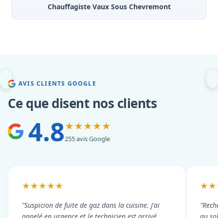
Chauffagiste Vaux Sous Chevremont
AVIS CLIENTS GOOGLE
Ce que disent nos clients
4.8
★★★★★
255 avis Google
★★★★★
★★
"Suspicion de fuite de gaz dans la cuisine. J'ai
"Rech
appelé en urgence et le technicien est arrivé
au so