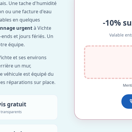
ais. Une tache d'humidité
on ou une facture d'eau
ables en quelques
-10% su
annage urgent
à Vichte
Valable ent
-ends et jours fériés. Un
otre équipe.
ichte et ses environs
errière un mur,
re véhicule est équipé du
des réparations sur place.
Menti
is gratuit
s transparents