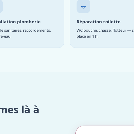
allation plomberie
Réparation toilette
e sanitaires, raccordements,
WC bouché, chasse, flotteur — s
fe-eau.
place en 1 h.
mes là à