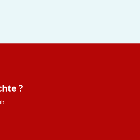
chte ?
it.