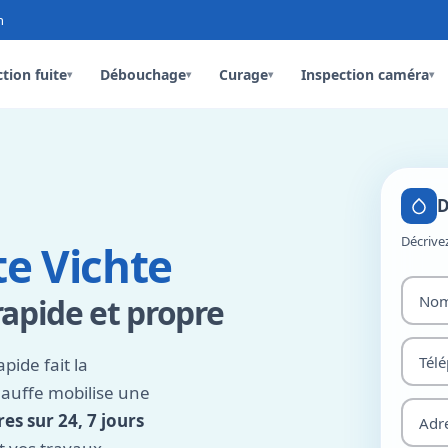
n
tion fuite
Débouchage
Curage
Inspection caméra
▾
▾
▾
▾
D
Décrive
te Vichte
rapide et propre
pide fait la
hauffe mobilise une
es sur 24, 7 jours