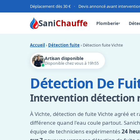
Déplacement dès 30 €
•
Devis annoncé avant interventio
Sani
Chauffe
Plomberie
Détec
▾
Accueil
›
Détection fuite
› Détection fuite Vichte
Artisan disponible
Disponible chez vous à 19h55
Détection De Fui
Intervention détection 
À Vichte, détection de fuite Vichte agréé et ra
différence quand l'eau coule partout. Sanic
équipe de techniciens expérimentés
24 heur