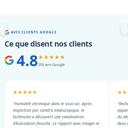
AVIS CLIENTS GOOGLE
Ce que disent nos clients
4.8
★★★★★
255 avis Google
★★★★★
★★
"Humidité chronique dans le sous-sol. Après
"Rech
inspection par caméra endoscopique, le
appart
technicien a découvert une canalisation
du dé
d'évacuation fissurée. Le rapport avec images et
deux 