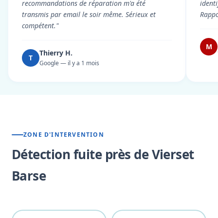
recommandations de réparation m'a été
ident
transmis par email le soir même. Sérieux et
Rappor
compétent."
M
Thierry H.
T
Google — il y a 1 mois
ZONE D'INTERVENTION
Détection fuite près de Vierset
Barse