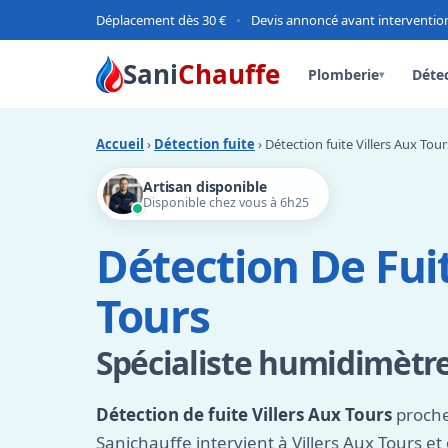
Déplacement dès 30 €
•
Devis annoncé avant interventio
Sani
Chauffe
Plomberie
Détec
▾
Accueil
›
Détection fuite
› Détection fuite Villers Aux Tour
Artisan disponible
Disponible chez vous à 6h25
Détection De Fuit
Tours
Spécialiste humidimètre
Détection de fuite Villers Aux Tours
proche
Sanichauffe intervient à Villers Aux Tours 