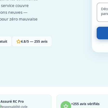
 service couvre
tions neuves —
n pour zéro mauvaise
atuit
4.8/5 — 255 avis
Assuré RC Pro
+255 avis vérifiés
Responsabilité civile