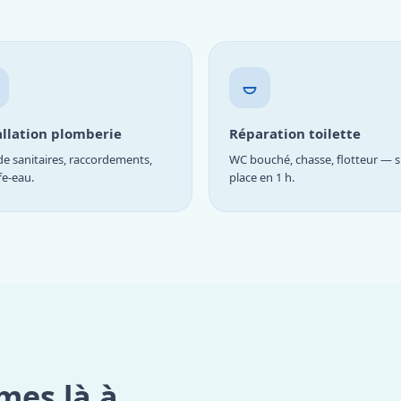
allation plomberie
Réparation toilette
e sanitaires, raccordements,
WC bouché, chasse, flotteur — s
fe-eau.
place en 1 h.
mes là à