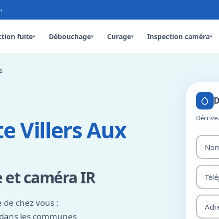
n
tion fuite
Débouchage
Curage
Inspection caméra
▾
▾
▾
▾
s
D
Décrive
e Villers Aux
 et caméra IR
 de chez vous :
et dans les communes