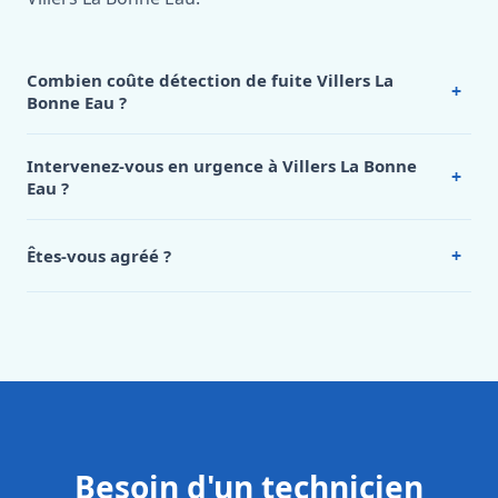
Combien coûte détection de fuite Villers La
+
Bonne Eau ?
Nos tarifs sont publics et figurent dans le
tableau des prix
de notre hub service. Pour un devis personnalisé à Villers
Intervenez-vous en urgence à Villers La Bonne
+
La Bonne Eau, appelez le 0472 53 24 26.
Eau ?
Oui, 24h/7, y compris dimanches et jours fériés.
Intervention en moins de 45 minutes en zone urbaine.
+
Êtes-vous agréé ?
Oui. Sanichauffe est une entreprise enregistrée et assurée
en responsabilité civile professionnelle. Nos techniciens
sont formés aux normes belges (NBN, CERGA, STS 62).
Besoin d'un technicien