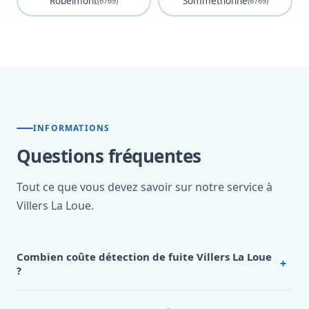
Robelmont
Sommethonne
(6769)
(6769)
INFORMATIONS
Questions fréquentes
Tout ce que vous devez savoir sur notre service à
Villers La Loue.
Combien coûte détection de fuite Villers La Loue
+
?
Nos tarifs sont publics et figurent dans le
tableau des prix
de notre hub service. Pour un devis personnalisé à Villers