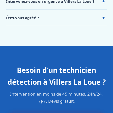
+
Intervenez-vous en urgence à Villers La Loue ?
La Loue, appelez le 0472 53 24 26.
Oui, 24h/7, y compris dimanches et jours fériés.
Intervention en moins de 45 minutes en zone urbaine.
+
Êtes-vous agréé ?
Oui. Sanichauffe est une entreprise enregistrée et assurée
en responsabilité civile professionnelle. Nos techniciens
sont formés aux normes belges (NBN, CERGA, STS 62).
Besoin d'un technicien
détection à Villers La Loue ?
Intervention en moins de 45 minutes, 24h/24,
7j/7. Devis gratuit.