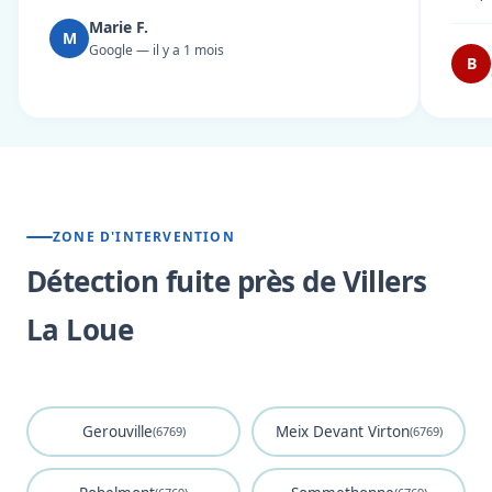
Marie F.
M
Google — il y a 1 mois
B
ZONE D'INTERVENTION
Détection fuite près de Villers
La Loue
Gerouville
Meix Devant Virton
(6769)
(6769)