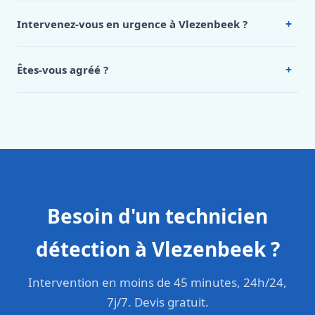
de notre hub service. Pour un devis personnalisé à
+
Intervenez-vous en urgence à Vlezenbeek ?
Vlezenbeek, appelez le 0472 53 24 26.
Oui, 24h/7, y compris dimanches et jours fériés.
Intervention en moins de 45 minutes en zone urbaine.
+
Êtes-vous agréé ?
Oui. Sanichauffe est une entreprise enregistrée et assurée
en responsabilité civile professionnelle. Nos techniciens
sont formés aux normes belges (NBN, CERGA, STS 62).
Besoin d'un technicien
détection à Vlezenbeek ?
Intervention en moins de 45 minutes, 24h/24,
7j/7. Devis gratuit.