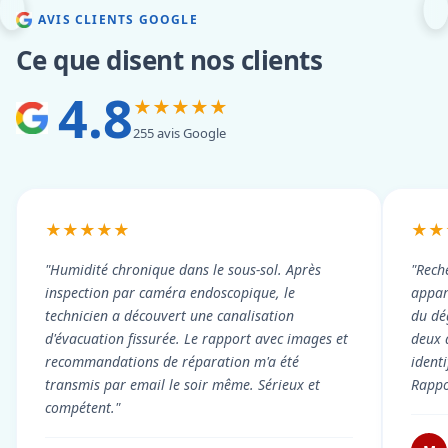
AVIS CLIENTS GOOGLE
Ce que disent nos clients
4.8
★★★★★
255 avis Google
★★★★★
★★
"Humidité chronique dans le sous-sol. Après
"Rech
inspection par caméra endoscopique, le
appart
technicien a découvert une canalisation
du dé
d'évacuation fissurée. Le rapport avec images et
deux 
recommandations de réparation m'a été
ident
transmis par email le soir même. Sérieux et
Rappor
compétent."