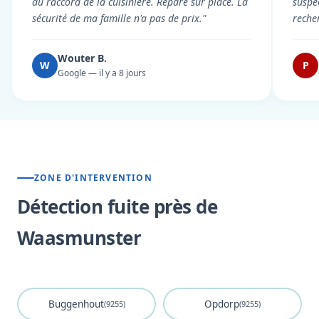
au raccord de la cuisinière. Réparé sur place. La
suspe
sécurité de ma famille n'a pas de prix."
reche
Wouter B.
W
P
Google — il y a 8 jours
ZONE D'INTERVENTION
Détection fuite près de
Waasmunster
Buggenhout
Opdorp
(9255)
(9255)