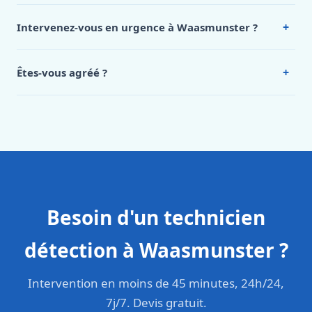
de notre hub service. Pour un devis personnalisé à
+
Intervenez-vous en urgence à Waasmunster ?
Waasmunster, appelez le 0472 53 24 26.
Oui, 24h/7, y compris dimanches et jours fériés.
Intervention en moins de 45 minutes en zone urbaine.
+
Êtes-vous agréé ?
Oui. Sanichauffe est une entreprise enregistrée et assurée
en responsabilité civile professionnelle. Nos techniciens
sont formés aux normes belges (NBN, CERGA, STS 62).
Besoin d'un technicien
détection à Waasmunster ?
Intervention en moins de 45 minutes, 24h/24,
7j/7. Devis gratuit.