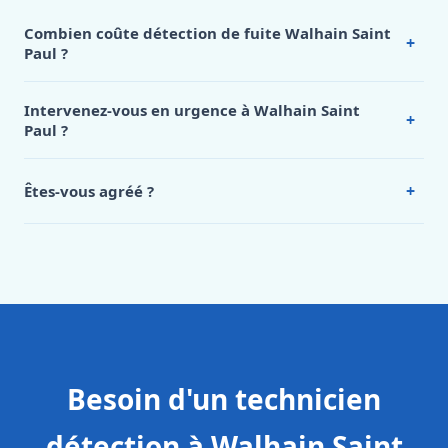
Combien coûte détection de fuite Walhain Saint
+
Paul ?
Nos tarifs sont publics et figurent dans le
tableau des prix
de notre hub service. Pour un devis personnalisé à
Intervenez-vous en urgence à Walhain Saint
+
Walhain Saint Paul, appelez le 0472 53 24 26.
Paul ?
Oui, 24h/7, y compris dimanches et jours fériés.
Intervention en moins de 45 minutes en zone urbaine.
+
Êtes-vous agréé ?
Oui. Sanichauffe est une entreprise enregistrée et assurée
en responsabilité civile professionnelle. Nos techniciens
sont formés aux normes belges (NBN, CERGA, STS 62).
Besoin d'un technicien
détection à Walhain Saint