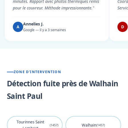
minutes. Rapport avec photos thermiques remis
Coord
pour le couvreur. Méthode impressionnante."
Servi
Annelies J.
A
D
Google — il y a 3 semaines
ZONE D'INTERVENTION
Détection fuite près de Walhain
Saint Paul
Tourinnes Saint
Walhain
(1457)
(1457)