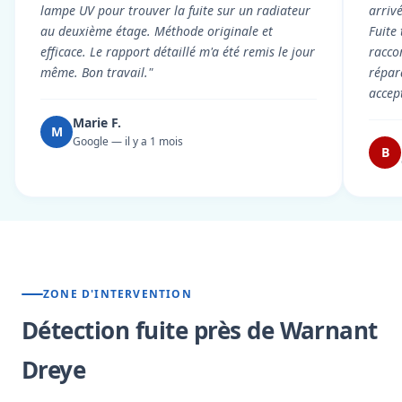
lampe UV pour trouver la fuite sur un radiateur
arriv
au deuxième étage. Méthode originale et
Fuite
efficace. Le rapport détaillé m'a été remis le jour
racco
même. Bon travail."
répar
accep
Marie F.
M
Google — il y a 1 mois
B
ZONE D'INTERVENTION
Détection fuite près de Warnant
Dreye