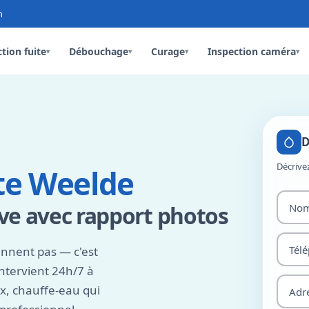
n
tion fuite
Débouchage
Curage
Inspection caméra
▾
▾
▾
▾
D
Décrive
te Weelde
ve avec rapport photos
ennent pas — c'est
ntervient 24h/7 à
x, chauffe-eau qui