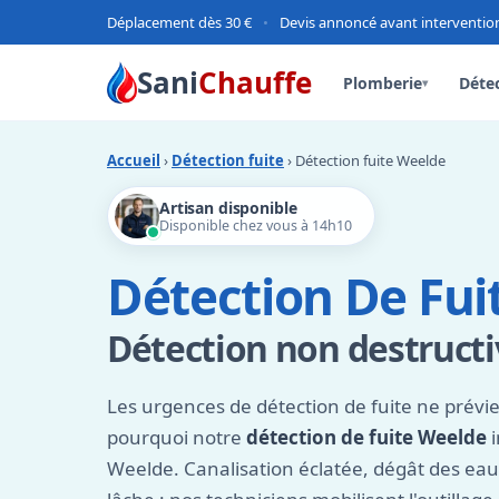
Déplacement dès 30 €
•
Devis annoncé avant interventio
Sani
Chauffe
Plomberie
Détec
▾
Accueil
›
Détection fuite
› Détection fuite Weelde
Artisan disponible
Disponible chez vous à 14h10
Détection De Fui
Détection non destructi
Les urgences de détection de fuite ne prévi
pourquoi notre
détection de fuite Weelde
i
Weelde. Canalisation éclatée, dégât des eau