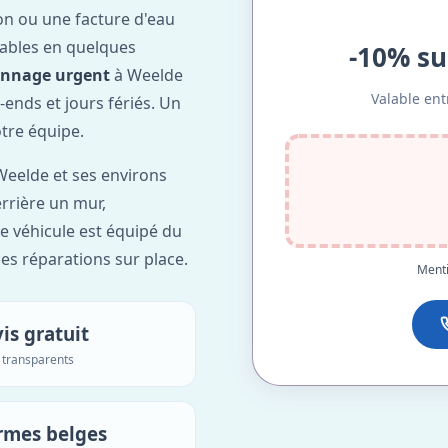
on ou une facture d'eau
ables en quelques
-10% su
annage urgent
à Weelde
Valable ent
-ends et jours fériés. Un
otre équipe.
eelde et ses environs
errière un mur,
re véhicule est équipé du
des réparations sur place.
Menti
is gratuit
s transparents
rmes belges