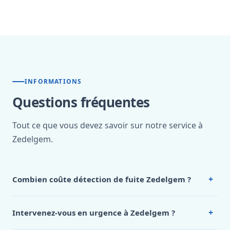
INFORMATIONS
Questions fréquentes
Tout ce que vous devez savoir sur notre service à
Zedelgem.
+
Combien coûte détection de fuite Zedelgem ?
Nos tarifs sont publics et figurent dans le
tableau des prix
de notre hub service. Pour un devis personnalisé à
+
Intervenez-vous en urgence à Zedelgem ?
Zedelgem, appelez le 0472 53 24 26.
Oui, 24h/7, y compris dimanches et jours fériés.