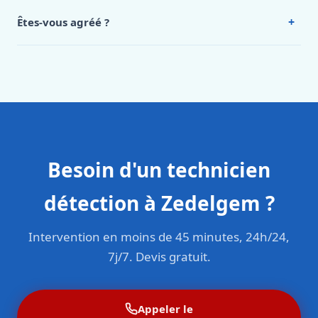
Intervention en moins de 45 minutes en zone urbaine.
+
Êtes-vous agréé ?
Oui. Sanichauffe est une entreprise enregistrée et assurée
en responsabilité civile professionnelle. Nos techniciens
sont formés aux normes belges (NBN, CERGA, STS 62).
Besoin d'un technicien
détection à Zedelgem ?
Intervention en moins de 45 minutes, 24h/24,
7j/7. Devis gratuit.
Appeler le