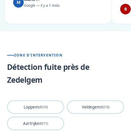
M
Google — il y a 1 mois
B
ZONE D'INTERVENTION
Détection fuite près de
Zedelgem
Loppem
Veldegem
(8210)
(8210)
Aartrijke
(8211)