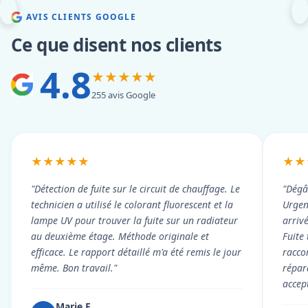
AVIS CLIENTS GOOGLE
Ce que disent nos clients
4.8
★★★★★
255 avis Google
★★★★★
★★
"Détection de fuite sur le circuit de chauffage. Le
"Dégâ
technicien a utilisé le colorant fluorescent et la
Urgen
lampe UV pour trouver la fuite sur un radiateur
arriv
au deuxième étage. Méthode originale et
Fuite
efficace. Le rapport détaillé m'a été remis le jour
racco
même. Bon travail."
répar
accep
Marie F.