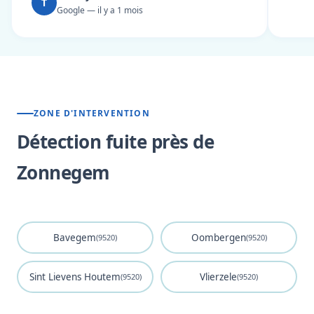
T
Google — il y a 1 mois
ZONE D'INTERVENTION
Détection fuite près de
Zonnegem
Bavegem
Oombergen
(9520)
(9520)
Sint Lievens Houtem
Vlierzele
(9520)
(9520)