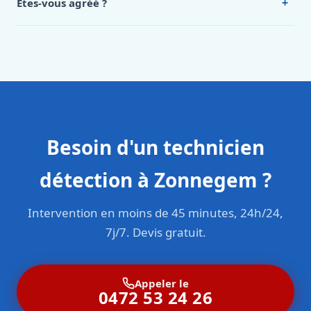
+
Êtes-vous agréé ?
Oui. Sanichauffe est une entreprise enregistrée et assurée
en responsabilité civile professionnelle. Nos techniciens
sont formés aux normes belges (NBN, CERGA, STS 62).
Besoin d'un technicien
détection à Zonnegem ?
Intervention en moins de 45 minutes, 24h/24,
7j/7. Devis gratuit.
Appeler le
0472 53 24 26