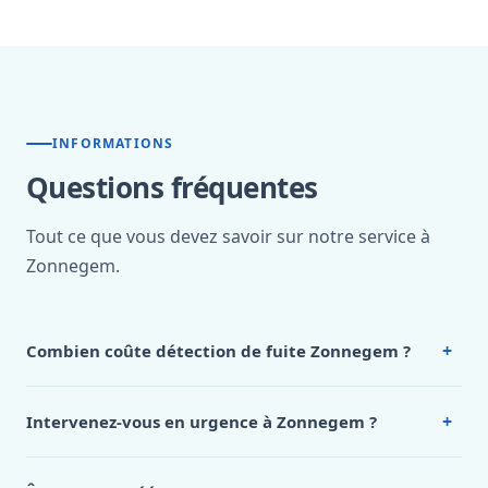
INFORMATIONS
Questions fréquentes
Tout ce que vous devez savoir sur notre service à
Zonnegem.
+
Combien coûte détection de fuite Zonnegem ?
Nos tarifs sont publics et figurent dans le
tableau des prix
de notre hub service. Pour un devis personnalisé à
+
Intervenez-vous en urgence à Zonnegem ?
Zonnegem, appelez le 0472 53 24 26.
Oui, 24h/7, y compris dimanches et jours fériés.
Intervention en moins de 45 minutes en zone urbaine.