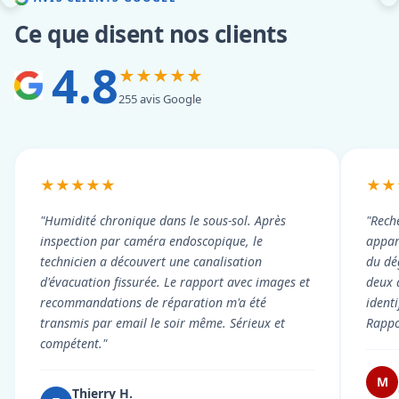
Ce que disent nos clients
4.8
★★★★★
255 avis Google
★★★★★
★★
"Humidité chronique dans le sous-sol. Après
"Rech
inspection par caméra endoscopique, le
appart
technicien a découvert une canalisation
du dé
d'évacuation fissurée. Le rapport avec images et
deux 
recommandations de réparation m'a été
ident
transmis par email le soir même. Sérieux et
Rappor
compétent."
M
Thierry H.