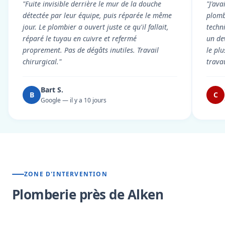
"Fuite invisible derrière le mur de la douche
"J'ava
détectée par leur équipe, puis réparée le même
plomb
jour. Le plombier a ouvert juste ce qu'il fallait,
techni
réparé le tuyau en cuivre et refermé
un dev
proprement. Pas de dégâts inutiles. Travail
le pl
chirurgical."
trava
Bart S.
B
C
Google — il y a 10 jours
ZONE D'INTERVENTION
Plomberie près de Alken