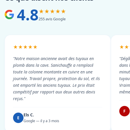
4.8
★★★★★
255 avis Google
★★★★★
★★
"Notre maison ancienne avait des tuyaux en
"Dégâ
plomb dans la cave. Sanichauffe a remplacé
dans 
toute la colonne montante en cuivre en une
minute
journée. Travail propre, protection du sol, et ils
tuyau 
ont emporté les anciens tuyaux. Le prix était
Vraim
compétitif par rapport aux deux autres devis
même 
reçus."
F
Els C.
E
Google — il y a 3 mois