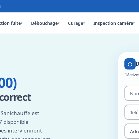
n
tion fuite
Débouchage
Curage
Inspection caméra
▾
▾
▾
▾
D
Décrive
00)
 correct
 Sanichauffe est
 disponible
pes interviennent