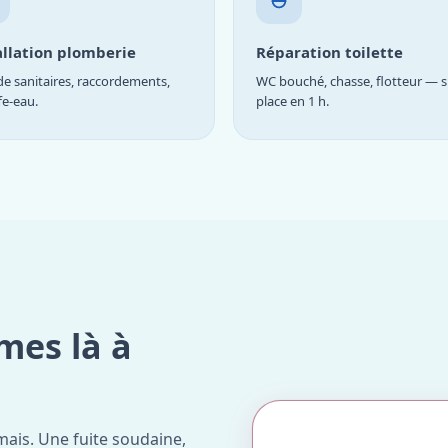
allation plomberie
Réparation toilette
e sanitaires, raccordements,
WC bouché, chasse, flotteur — s
fe-eau.
place en 1 h.
mes là à
ais. Une fuite soudaine,