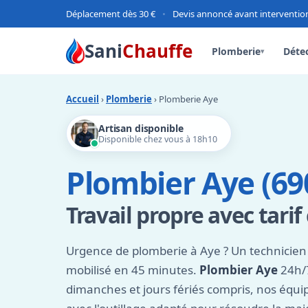
Déplacement dès 30 €
•
Devis annoncé avant interventio
Sani
Chauffe
Plomberie
Détec
▾
Accueil
›
Plomberie
› Plomberie Aye
Artisan disponible
Disponible chez vous à 18h10
Plombier Aye (69
Travail propre avec tarif
Urgence de plomberie à Aye ? Un technicien
mobilisé en 45 minutes.
Plombier Aye
24h/7
dimanches et jours fériés compris, nos équi