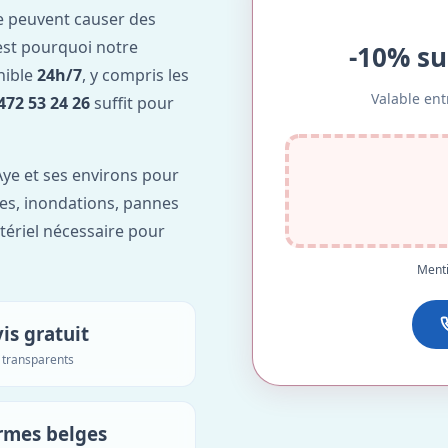
e peuvent causer des
est pourquoi notre
-10% su
nible
24h/7
, y compris les
Valable ent
472 53 24 26
suffit pour
ye et ses environs pour
ntes, inondations, pannes
tériel nécessaire pour
Menti
is gratuit
s transparents
rmes belges