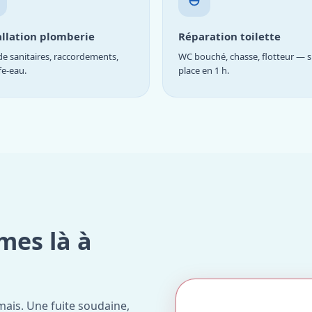
allation plomberie
Réparation toilette
e sanitaires, raccordements,
WC bouché, chasse, flotteur — s
fe-eau.
place en 1 h.
mes là à
ais. Une fuite soudaine,