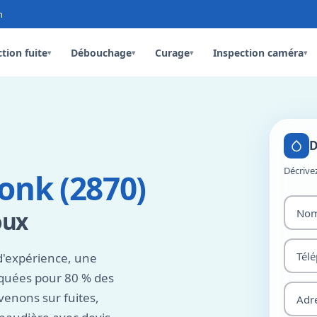
n
tion fuite
Débouchage
Curage
Inspection caméra
▾
▾
▾
▾
D
Décrive
onk (2870)
oux
d'expérience, une
rquées pour 80 % des
enons sur fuites,