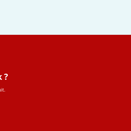
 ?
it.