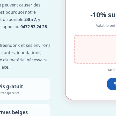
e peuvent causer des
est pourquoi notre
-10% su
t disponible
24h/7
, y
Valable ent
Un appel au
0472 53 24 26
Breendonk et ses environs
ortantes, inondations,
é du matériel nécessaire
lace.
Menti
is gratuit
s transparents
rmes belges