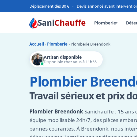
Déplacement dès 30 €
•
Devis annoncé avant interventio
Sani
Chauffe
Plomberie
Détec
▾
Accueil
›
Plomberie
› Plomberie Breendonk
Artisan disponible
Disponible chez vous à 11h55
Plombier Breend
Travail sérieux et prix d
Plombier Breendonk
Sanichauffe : 15 ans 
équipe mobilisable 24h/7, des pièces emba
pannes courantes. À Breendonk, nous interv