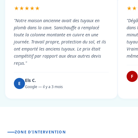
★★★★★
★★
"Notre maison ancienne avait des tuyaux en
"Dégâ
plomb dans la cave. Sanichauffe a remplacé
dans 
toute la colonne montante en cuivre en une
minute
journée. Travail propre, protection du sol, et ils
tuyau 
ont emporté les anciens tuyaux. Le prix était
Vraim
compétitif par rapport aux deux autres devis
même 
reçus."
F
Els C.
E
Google — il y a 3 mois
ZONE D'INTERVENTION