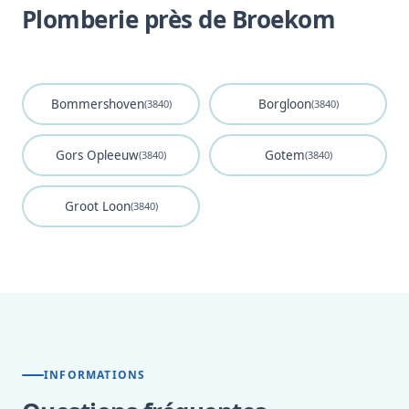
Plomberie près de Broekom
Bommershoven
Borgloon
(3840)
(3840)
Gors Opleeuw
Gotem
(3840)
(3840)
Groot Loon
(3840)
INFORMATIONS