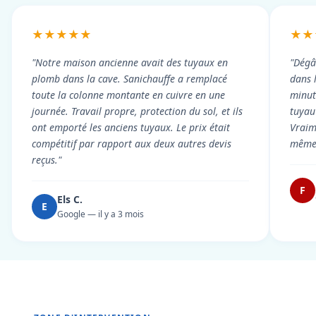
★★★★★
★★
"Notre maison ancienne avait des tuyaux en
"Dégâ
plomb dans la cave. Sanichauffe a remplacé
dans 
toute la colonne montante en cuivre en une
minute
journée. Travail propre, protection du sol, et ils
tuyau 
ont emporté les anciens tuyaux. Le prix était
Vraim
compétitif par rapport aux deux autres devis
même 
reçus."
F
Els C.
E
Google — il y a 3 mois