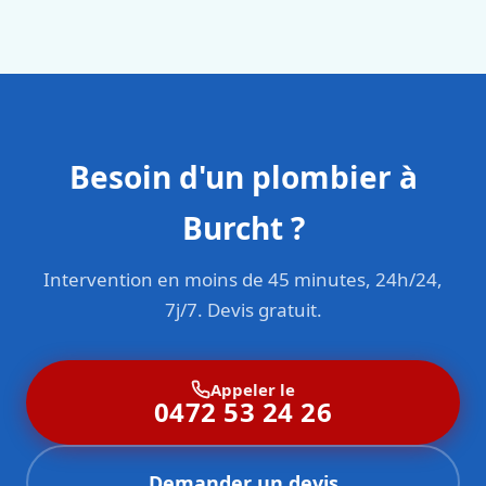
plus profond : tartre accumulé, pente insuffisante,
carrelage, l’installation des sanitaires et les finitions. Nous
racines dans les canalisations ou installation vétuste.
vous communiquons un planning précis lors de
Notre
plombier Burcht
réalise une
inspection vidéo
de vos
l’établissement du devis.
canalisations pour identifier la cause exacte. Selon le
diagnostic, nous proposons un curage professionnel, un
détartrage, une réparation localisée ou un remplacement
de tronçon pour résoudre définitivement le problème.
Besoin d'un plombier à
Burcht ?
Intervention en moins de 45 minutes, 24h/24,
7j/7. Devis gratuit.
Appeler le
0472 53 24 26
Demander un devis