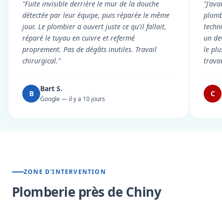
"Fuite invisible derrière le mur de la douche
"J'ava
détectée par leur équipe, puis réparée le même
plomb
jour. Le plombier a ouvert juste ce qu'il fallait,
techni
réparé le tuyau en cuivre et refermé
un dev
proprement. Pas de dégâts inutiles. Travail
le pl
chirurgical."
trava
Bart S.
B
C
Google — il y a 10 jours
ZONE D'INTERVENTION
Plomberie près de Chiny