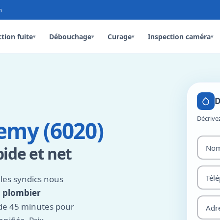
n
tion fuite
Débouchage
Curage
Inspection caméra
▾
▾
▾
▾
D
Décrive
my (6020)
ide et net
les syndics nous
,
plombier
 de 45 minutes pour