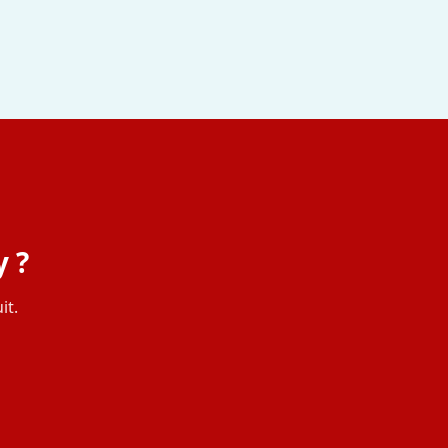
 ?
it.