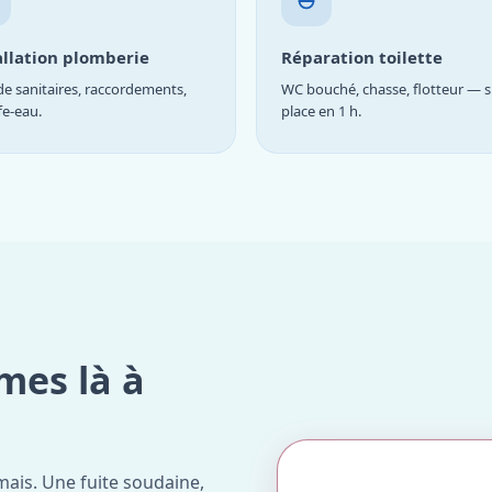
allation plomberie
Réparation toilette
e sanitaires, raccordements,
WC bouché, chasse, flotteur — s
fe-eau.
place en 1 h.
mes là à
ais. Une fuite soudaine,