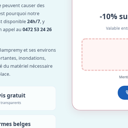
e peuvent causer des
est pourquoi notre
-10% su
 disponible
24h/7
, y
Valable ent
Un appel au
0472 53 24 26
Dampremy et ses environs
ortantes, inondations,
é du matériel nécessaire
lace.
Menti
is gratuit
s transparents
rmes belges