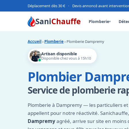
Déplacement dès 30 €
•
Devis annoncé avant interventio
Sani
Chauffe
Plomberie
Détec
▾
Accueil
›
Plomberie
› Plomberie Dampremy
Artisan disponible
Disponible chez vous à 15h10
Plombier Dampre
Service de plomberie rap
Plomberie à Dampremy — les particuliers et 
appellent pour notre réactivité. Sanichauffe
Dampremy
agréé, arrive sur site en moins