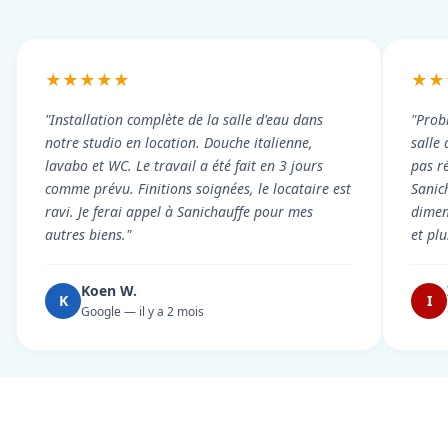
★★★★★
★★
"Installation complète de la salle d'eau dans
"Prob
notre studio en location. Douche italienne,
salle
lavabo et WC. Le travail a été fait en 3 jours
pas r
comme prévu. Finitions soignées, le locataire est
Sanic
ravi. Je ferai appel à Sanichauffe pour mes
dimen
autres biens."
et pl
Koen W.
K
I
Google — il y a 2 mois