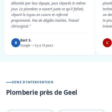
détectée par leur équipe, puis réparée le même
plomb
jour. Le plombier a ouvert juste ce qu'il fallait,
techni
réparé le tuyau en cuivre et refermé
un dev
proprement. Pas de dégâts inutiles. Travail
le pl
chirurgical."
trava
Bart S.
B
C
Google — il y a 10 jours
ZONE D'INTERVENTION
Plomberie près de Geel