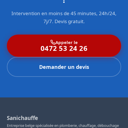
contrats d’entretien annuels avec rappel automatique.
travaux de remise en état avec d’autres corps de métier
Intervention en moins de 45 minutes, 24h/24,
(électricien, peintre, plâtrier). Notre réactivité permet
souvent de minimiser considérablement l’étendue des
7j/7. Devis gratuit.
dégâts et le montant des réparations.
Appeler le
0472 53 24 26
Demander un devis
Sanichauffe
Entreprise belge spécialisée en plomberie, chauffage, débouchage