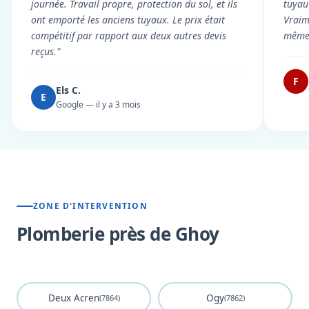
journée. Travail propre, protection du sol, et ils
tuyau 
ont emporté les anciens tuyaux. Le prix était
Vraim
compétitif par rapport aux deux autres devis
même 
reçus."
F
Els C.
E
Google — il y a 3 mois
ZONE D'INTERVENTION
Plomberie près de Ghoy
Deux Acren
Ogy
(7864)
(7862)