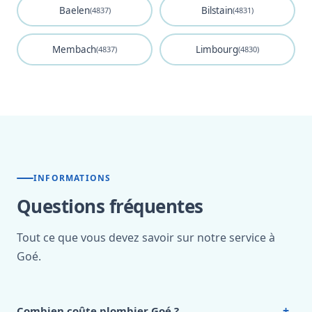
Baelen
Bilstain
(4837)
(4831)
Membach
Limbourg
(4837)
(4830)
INFORMATIONS
Questions fréquentes
Tout ce que vous devez savoir sur notre service à
Goé.
+
Combien coûte plombier Goé ?