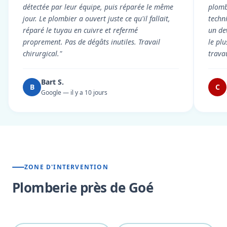
détectée par leur équipe, puis réparée le même
plomb
jour. Le plombier a ouvert juste ce qu'il fallait,
techni
réparé le tuyau en cuivre et refermé
un dev
proprement. Pas de dégâts inutiles. Travail
le pl
chirurgical."
trava
Bart S.
B
C
Google — il y a 10 jours
ZONE D'INTERVENTION
Plomberie près de Goé