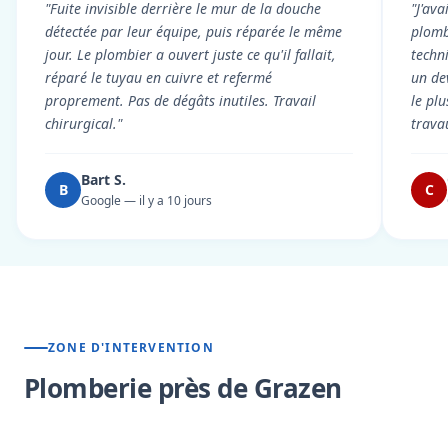
"Fuite invisible derrière le mur de la douche
"J'ava
détectée par leur équipe, puis réparée le même
plomb
jour. Le plombier a ouvert juste ce qu'il fallait,
techni
réparé le tuyau en cuivre et refermé
un dev
proprement. Pas de dégâts inutiles. Travail
le pl
chirurgical."
trava
Bart S.
B
C
Google — il y a 10 jours
ZONE D'INTERVENTION
Plomberie près de Grazen