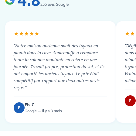
255 avis Google
★★★★★
★★
"Notre maison ancienne avait des tuyaux en
"Dégâ
plomb dans la cave. Sanichauffe a remplacé
dans 
toute la colonne montante en cuivre en une
minute
journée. Travail propre, protection du sol, et ils
tuyau 
ont emporté les anciens tuyaux. Le prix était
Vraim
compétitif par rapport aux deux autres devis
même 
reçus."
F
Els C.
E
Google — il y a 3 mois