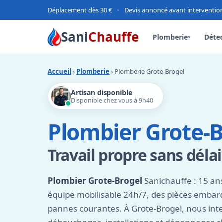
Déplacement dès 30 €
•
Devis annoncé avant interventio
Sani
Chauffe
Plomberie
Détec
▾
Accueil
›
Plomberie
› Plomberie Grote-Brogel
Artisan disponible
Disponible chez vous à 9h40
Plombier Grote-B
Travail propre sans délai
Plombier Grote-Brogel
Sanichauffe : 15 an
équipe mobilisable 24h/7, des pièces emba
pannes courantes. À Grote-Brogel, nous inte