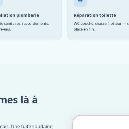
allation plomberie
Réparation toilette
e sanitaires, raccordements,
WC bouché, chasse, flotteur — s
fe-eau.
place en 1 h.
mes là à
ais. Une fuite soudaine,