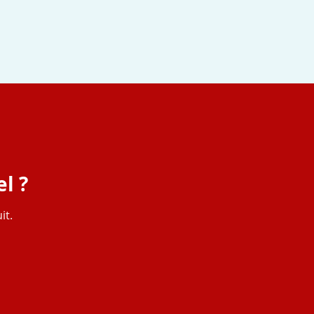
l ?
it.