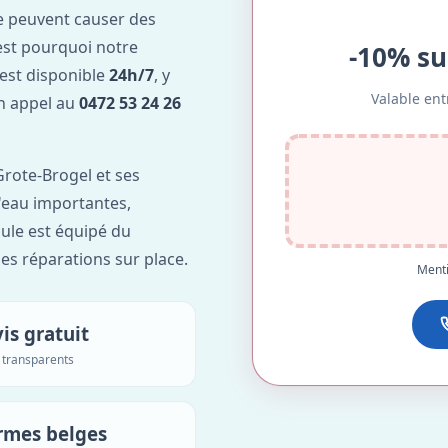
e peuvent causer des
est pourquoi notre
-10% su
est disponible
24h/7
, y
Valable ent
Un appel au
0472 53 24 26
rote-Brogel et ses
d'eau importantes,
ule est équipé du
des réparations sur place.
Menti
is gratuit
s transparents
rmes belges