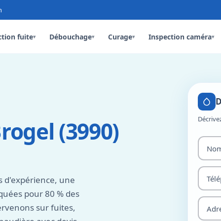
n
tion fuite
Débouchage
Curage
Inspection caméra
▾
▾
▾
▾
D
Décrive
rogel (3990)
s d'expérience, une
rquées pour 80 % des
rvenons sur fuites,