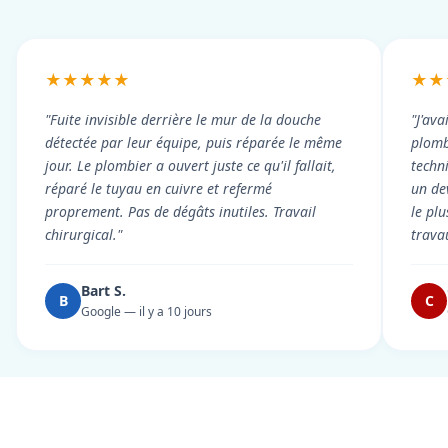
★★★★★
★★
"Fuite invisible derrière le mur de la douche
"J'ava
détectée par leur équipe, puis réparée le même
plomb
jour. Le plombier a ouvert juste ce qu'il fallait,
techni
réparé le tuyau en cuivre et refermé
un dev
proprement. Pas de dégâts inutiles. Travail
le pl
chirurgical."
trava
Bart S.
B
C
Google — il y a 10 jours