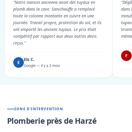
"Notre maison ancienne avait des tuyaux en
"Dégâ
plomb dans la cave. Sanichauffe a remplacé
dans 
toute la colonne montante en cuivre en une
minute
journée. Travail propre, protection du sol, et ils
tuyau 
ont emporté les anciens tuyaux. Le prix était
Vraim
compétitif par rapport aux deux autres devis
même 
reçus."
F
Els C.
E
Google — il y a 3 mois
ZONE D'INTERVENTION
Plomberie près de Harzé