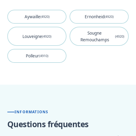
Aywaille
Ernonheid
(4920)
(4920)
Sougne
Louveigne
(4920)
(4920)
Remouchamps
Polleur
(4910)
INFORMATIONS
Questions fréquentes