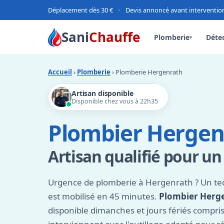
Déplacement dès 30 €
•
Devis annoncé avant interventio
Sani
Chauffe
Plomberie
Détec
▾
Accueil
›
Plomberie
› Plomberie Hergenrath
Artisan disponible
Disponible chez vous à 22h35
Plombier Hergen
Artisan qualifié pour un 
Urgence de plomberie à Hergenrath ? Un te
est mobilisé en 45 minutes.
Plombier Herg
disponible dimanches et jours fériés compri