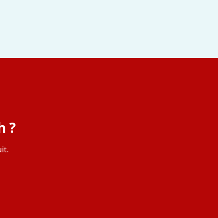
h ?
it.