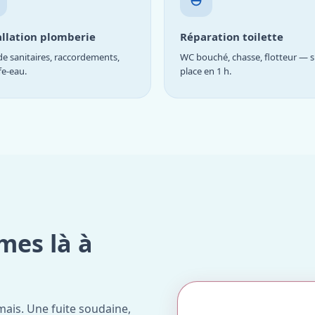
allation plomberie
Réparation toilette
e sanitaires, raccordements,
WC bouché, chasse, flotteur — s
fe-eau.
place en 1 h.
mes là à
ais. Une fuite soudaine,