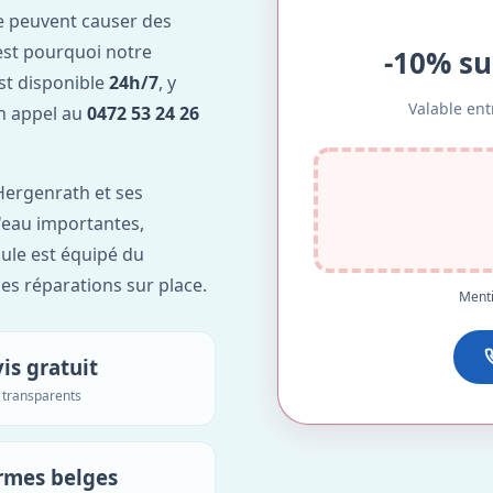
e peuvent causer des
est pourquoi notre
-10% su
st disponible
24h/7
, y
Valable ent
Un appel au
0472 53 24 26
Hergenrath et ses
d'eau importantes,
ule est équipé du
des réparations sur place.
Menti
is gratuit
s transparents
rmes belges