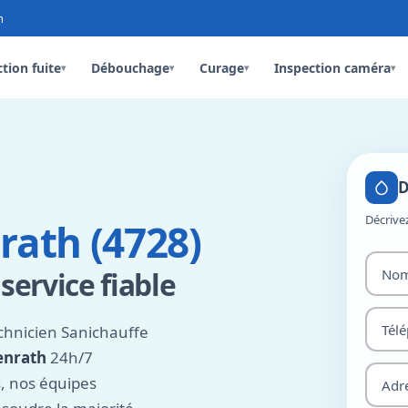
n
tion fuite
Débouchage
Curage
Inspection caméra
▾
▾
▾
▾
D
Décrive
rath (4728)
service fiable
chnicien Sanichauffe
enrath
24h/7
s, nos équipes