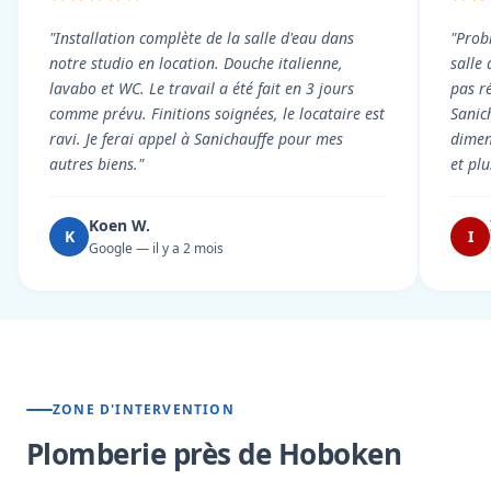
"Installation complète de la salle d'eau dans
"Prob
notre studio en location. Douche italienne,
salle
lavabo et WC. Le travail a été fait en 3 jours
pas r
comme prévu. Finitions soignées, le locataire est
Sanic
ravi. Je ferai appel à Sanichauffe pour mes
dimen
autres biens."
et pl
Koen W.
K
I
Google — il y a 2 mois
ZONE D'INTERVENTION
Plomberie près de Hoboken