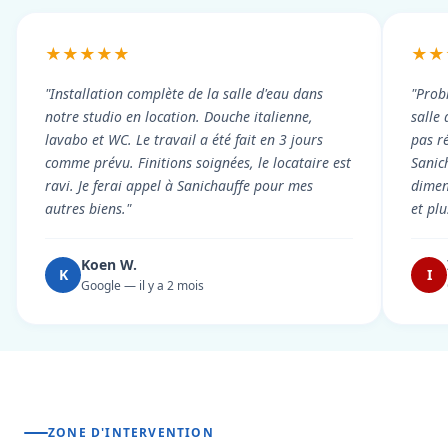
★★★★★
★★
"Installation complète de la salle d'eau dans
"Prob
notre studio en location. Douche italienne,
salle
lavabo et WC. Le travail a été fait en 3 jours
pas r
comme prévu. Finitions soignées, le locataire est
Sanic
ravi. Je ferai appel à Sanichauffe pour mes
dimen
autres biens."
et pl
Koen W.
K
I
Google — il y a 2 mois
ZONE D'INTERVENTION