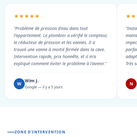
★★★★★
★★
"Problème de pression d'eau dans tout
"Inst
l'appartement. Le plombier a vérifié le compteur,
mains
le réducteur de pression et les vannes. Il a
impecc
trouvé une vanne à moitié fermée dans la cave.
parfa
Intervention rapide, prix honnête, et il m'a
adapt
expliqué comment éviter le problème à l'avenir."
Très s
Wim J.
W
N
Google — il y a 5 jours
ZONE D'INTERVENTION