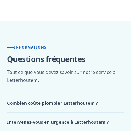
INFORMATIONS
Questions fréquentes
Tout ce que vous devez savoir sur notre service à
Letterhoutem.
+
Combien coûte plombier Letterhoutem ?
Nos tarifs sont publics et figurent dans le
tableau des prix
de notre hub service. Pour un devis personnalisé à
+
Intervenez-vous en urgence à Letterhoutem ?
Letterhoutem, appelez le 0472 53 24 26.
Oui, 24h/7, y compris dimanches et jours fériés.