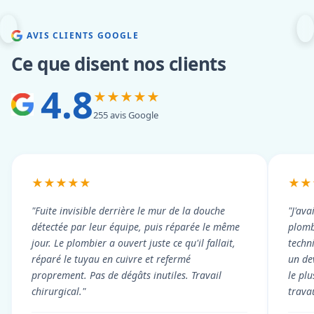
AVIS CLIENTS GOOGLE
Ce que disent nos clients
4.8
★★★★★
255 avis Google
★★★★★
★★
"Fuite invisible derrière le mur de la douche
"J'ava
détectée par leur équipe, puis réparée le même
plomb
jour. Le plombier a ouvert juste ce qu'il fallait,
techni
réparé le tuyau en cuivre et refermé
un dev
proprement. Pas de dégâts inutiles. Travail
le pl
chirurgical."
trava