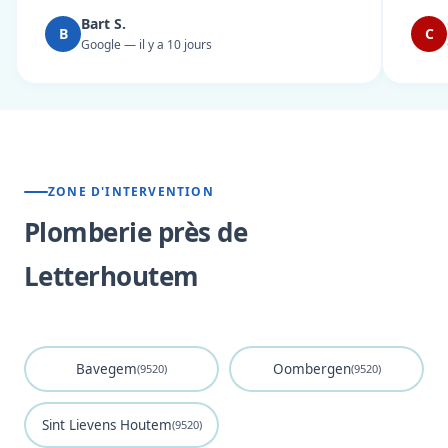
Bart S.
B
C
Google — il y a 10 jours
ZONE D'INTERVENTION
Plomberie près de
Letterhoutem
Bavegem
Oombergen
(9520)
(9520)
Sint Lievens Houtem
(9520)