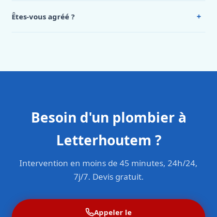
Intervention en moins de 45 minutes en zone urbaine.
+
Êtes-vous agréé ?
Oui. Sanichauffe est une entreprise enregistrée et assurée
en responsabilité civile professionnelle. Nos techniciens
sont formés aux normes belges (NBN, CERGA, STS 62).
Besoin d'un plombier à
Letterhoutem ?
Intervention en moins de 45 minutes, 24h/24,
7j/7. Devis gratuit.
Appeler le