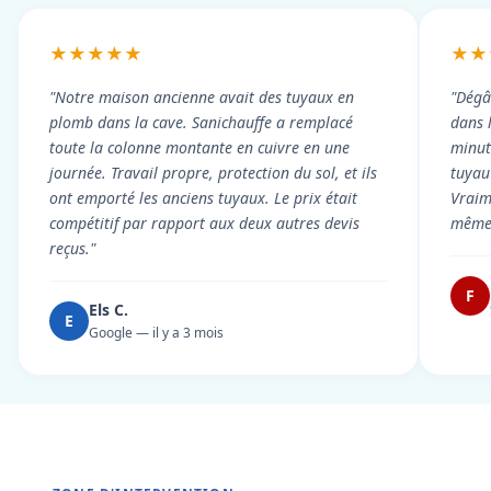
★★★★★
★★
"Notre maison ancienne avait des tuyaux en
"Dégâ
plomb dans la cave. Sanichauffe a remplacé
dans 
toute la colonne montante en cuivre en une
minute
journée. Travail propre, protection du sol, et ils
tuyau 
ont emporté les anciens tuyaux. Le prix était
Vraim
compétitif par rapport aux deux autres devis
même 
reçus."
F
Els C.
E
Google — il y a 3 mois