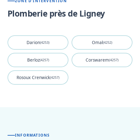
ZONE D'INTERVENTION
Plomberie près de Ligney
Darion
Omal
(4253)
(4252)
Berloz
Corswarem
(4257)
(4257)
Rosoux Crenwick
(4257)
INFORMATIONS