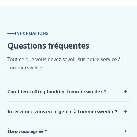
INFORMATIONS
Questions fréquentes
Tout ce que vous devez savoir sur notre service à
Lommersweiler.
+
Combien coûte plombier Lommersweiler ?
Nos tarifs sont publics et figurent dans le
tableau des prix
de notre hub service. Pour un devis personnalisé à
+
Intervenez-vous en urgence à Lommersweiler ?
Lommersweiler, appelez le 0472 53 24 26.
Oui, 24h/7, y compris dimanches et jours fériés.
Intervention en moins de 45 minutes en zone urbaine.
+
Êtes-vous agréé ?