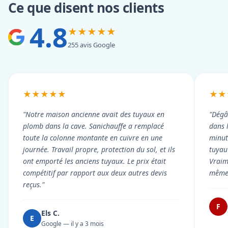
Ce que disent nos clients
4.8
★★★★★
255 avis Google
★★★★★
★★
"Notre maison ancienne avait des tuyaux en
"Dégâ
plomb dans la cave. Sanichauffe a remplacé
dans 
toute la colonne montante en cuivre en une
minute
journée. Travail propre, protection du sol, et ils
tuyau 
ont emporté les anciens tuyaux. Le prix était
Vraim
compétitif par rapport aux deux autres devis
même 
reçus."
F
Els C.
E
Google — il y a 3 mois