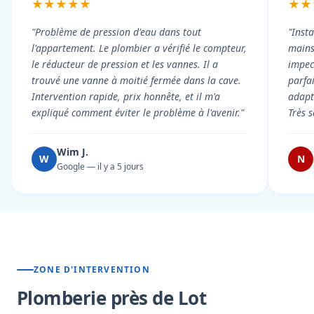
★★★★★
★★
"Problème de pression d'eau dans tout
"Inst
l'appartement. Le plombier a vérifié le compteur,
mains
le réducteur de pression et les vannes. Il a
impecc
trouvé une vanne à moitié fermée dans la cave.
parfa
Intervention rapide, prix honnête, et il m'a
adapt
expliqué comment éviter le problème à l'avenir."
Très s
Wim J.
W
N
Google — il y a 5 jours
ZONE D'INTERVENTION
Plomberie près de Lot