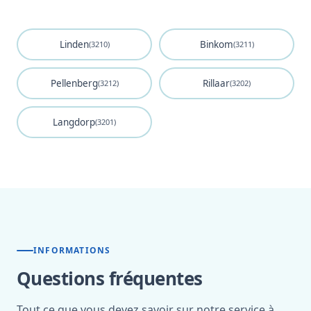
Linden
Binkom
(3210)
(3211)
Pellenberg
Rillaar
(3212)
(3202)
Langdorp
(3201)
INFORMATIONS
Questions fréquentes
Tout ce que vous devez savoir sur notre service à