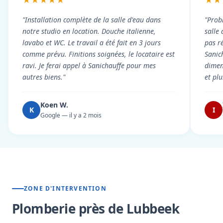
★★★★★
★★
"Installation complète de la salle d'eau dans
"Prob
notre studio en location. Douche italienne,
salle
lavabo et WC. Le travail a été fait en 3 jours
pas r
comme prévu. Finitions soignées, le locataire est
Sanic
ravi. Je ferai appel à Sanichauffe pour mes
dimen
autres biens."
et pl
Koen W.
K
I
Google — il y a 2 mois
ZONE D'INTERVENTION
Plomberie près de Lubbeek