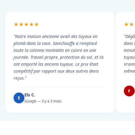
★★★★★
★★
"Notre maison ancienne avait des tuyaux en
"Dégâ
plomb dans la cave. Sanichauffe a remplacé
dans 
toute la colonne montante en cuivre en une
minute
journée. Travail propre, protection du sol, et ils
tuyau 
ont emporté les anciens tuyaux. Le prix était
Vraim
compétitif par rapport aux deux autres devis
même 
reçus."
F
Els C.
E
Google — il y a 3 mois