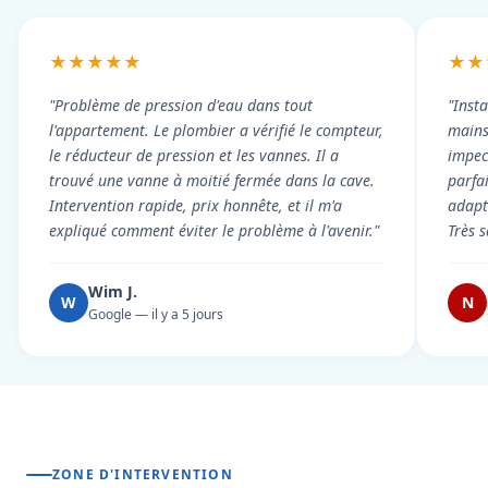
★★★★★
★★
"Problème de pression d'eau dans tout
"Inst
l'appartement. Le plombier a vérifié le compteur,
mains
le réducteur de pression et les vannes. Il a
impecc
trouvé une vanne à moitié fermée dans la cave.
parfa
Intervention rapide, prix honnête, et il m'a
adapt
expliqué comment éviter le problème à l'avenir."
Très s
Wim J.
W
N
Google — il y a 5 jours
ZONE D'INTERVENTION