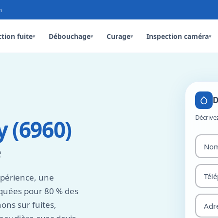
n
tion fuite
Débouchage
Curage
Inspection caméra
▾
▾
▾
▾
D
Décrive
 (6960)
e
xpérience, une
rquées pour 80 % des
ns sur fuites,