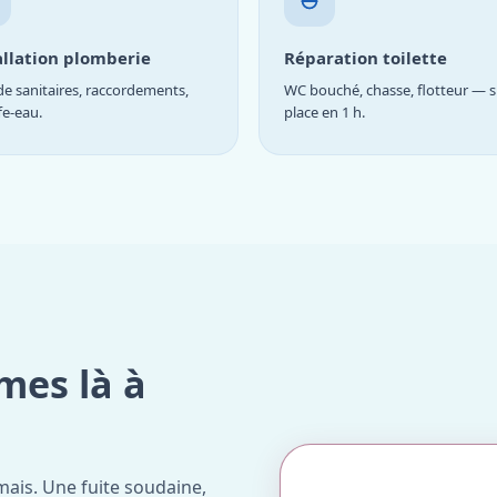
allation plomberie
Réparation toilette
e sanitaires, raccordements,
WC bouché, chasse, flotteur — s
fe-eau.
place en 1 h.
mes là à
ais. Une fuite soudaine,