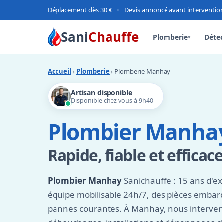
Déplacement dès 30 €
•
Devis annoncé avant interventio
Sani
Chauffe
Plomberie
Détec
▾
Accueil
›
Plomberie
› Plomberie Manhay
Artisan disponible
Disponible chez vous à 9h40
Plombier Manhay
Rapide, fiable et efficac
Plombier Manhay
Sanichauffe : 15 ans d'e
équipe mobilisable 24h/7, des pièces emba
pannes courantes. À Manhay, nous interveno