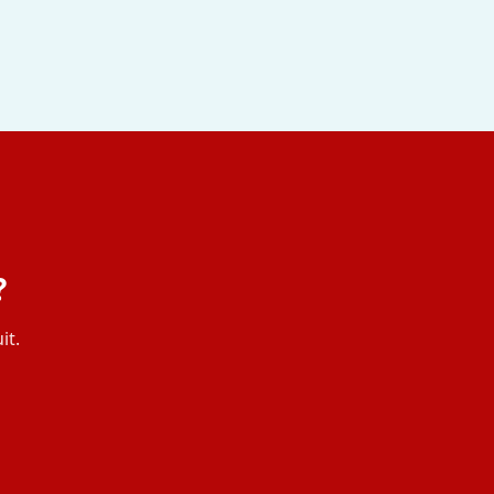
?
it.