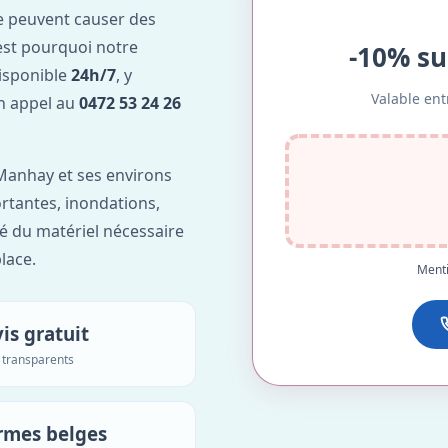
e peuvent causer des
est pourquoi notre
-10% su
isponible
24h/7
, y
Valable ent
Un appel au
0472 53 24 26
Manhay et ses environs
ortantes, inondations,
é du matériel nécessaire
lace.
Menti
is gratuit
s transparents
rmes belges