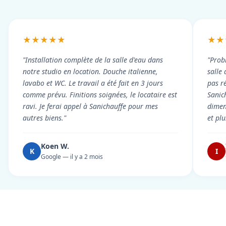
★★★★★
★★
"Installation complète de la salle d'eau dans
"Prob
notre studio en location. Douche italienne,
salle
lavabo et WC. Le travail a été fait en 3 jours
pas r
comme prévu. Finitions soignées, le locataire est
Sanic
ravi. Je ferai appel à Sanichauffe pour mes
dimen
autres biens."
et pl
Koen W.
K
I
Google — il y a 2 mois