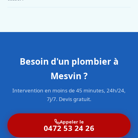
limiter les dégâts,
éloignez les objets de valeur
et tentez
vos besoins spécifiques.
permet de garantir son bon fonctionnement, sa sécurité et
l’utilisation de matériel de qualité supérieure réduit
Absolument!
Notre
plombier Mesvin
dispose
d’
éponger l’eau
pour éviter qu’elle ne se propage.
Prenez
son efficacité énergétique. Notre intervention comprend le
considérablement les risques de panne et prolonge la
d’équipements de
détection de fuite non destructifs
ultra-
des photos des dégâts pour votre assurance. Surtout,
nettoyage des composants, la vérification des réglages, le
durée de vie de vos installations. C’est un investissement
performants. Nous utilisons notamment la
caméra
appelez-nous immédiatement au 0472 53 24 26
pour une
contrôle des dispositifs de sécurité, l’analyse des
rentable à moyen et long terme pour nos clients.
thermique
, l’
électro-acoustique
, le
gaz traceur
et
intervention d’urgence. Notre plombier vous guidera par
combustions et la détection d’éventuelles anomalies. Nous
l’
inspection par caméra endoscopique
. Ces technologies
téléphone et arrivera en moins de 45 minutes pour
délivrons une attestation d’entretien conforme à la
modernes permettent de localiser précisément une fuite
sécuriser la situation et effectuer la réparation nécessaire.
législation. Pour les chauffe-eau électriques, nous
d’eau même si elle est cachée dans un mur, sous une dalle
effectuons la vidange, le détartrage et le remplacement de
ou dans le sol, sans avoir à casser inutilement. Cette
Besoin d'un plombier à
la résistance si nécessaire. Un entretien régulier prolonge
approche préserve votre habitation, réduit
significativement la durée de vie de vos équipements et
considérablement les coûts de réparation et accélère
Mesvin ?
réduit votre consommation énergétique. Contactez-nous
l’intervention. Une fois la fuite localisée avec précision,
pour planifier votre entretien annuel.
notre plombier n’ouvre que la zone strictement nécessaire
Intervention en moins de 45 minutes, 24h/24,
pour effectuer la réparation. Cette expertise technique fait
partie de notre valeur ajoutée et nous distingue des
7j/7. Devis gratuit.
plombiers traditionnels.
Appeler le
0472 53 24 26