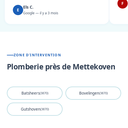
F
Els C.
E
Google — il y a 3 mois
ZONE D'INTERVENTION
Plomberie près de Mettekoven
Batsheers
Bovelingen
(3870)
(3870)
Gutshoven
(3870)