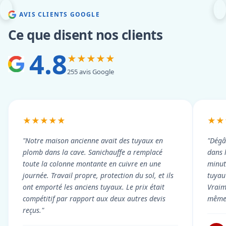
AVIS CLIENTS GOOGLE
Ce que disent nos clients
4.8
★★★★★
255 avis Google
★★★★★
★★
"Notre maison ancienne avait des tuyaux en
"Dégâ
plomb dans la cave. Sanichauffe a remplacé
dans 
toute la colonne montante en cuivre en une
minute
journée. Travail propre, protection du sol, et ils
tuyau 
ont emporté les anciens tuyaux. Le prix était
Vraim
compétitif par rapport aux deux autres devis
même 
reçus."