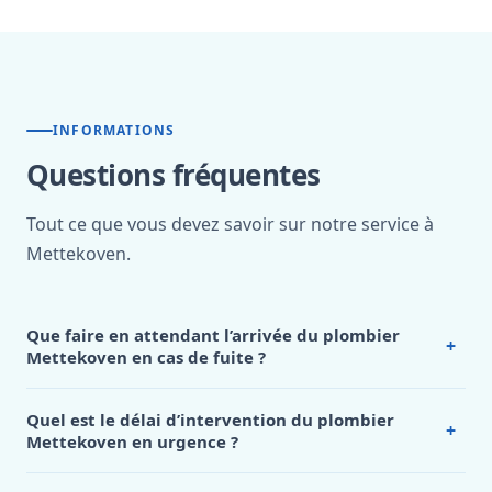
INFORMATIONS
Questions fréquentes
Tout ce que vous devez savoir sur notre service à
Mettekoven.
Que faire en attendant l’arrivée du plombier
+
Mettekoven en cas de fuite ?
En cas de
fuite d’eau importante
, quelques gestes simples
permettent de limiter les dégâts en attendant notre
Quel est le délai d’intervention du plombier
+
plombier Mettekoven
.
Tout d’abord,
coupez l’arrivée d’eau
Mettekoven en urgence ?
principale
de votre logement, généralement située près du
Notre
plombier Mettekoven
s’engage à intervenir en
compteur. Coupez également l’électricité si l’eau approche
moins de 45 minutes
pour toutes les urgences sur la