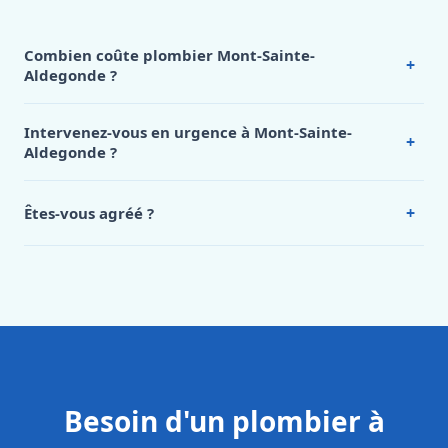
Combien coûte plombier Mont-Sainte-
+
Aldegonde ?
Nos tarifs sont publics et figurent dans le
tableau des prix
de notre hub service. Pour un devis personnalisé à Mont-
Intervenez-vous en urgence à Mont-Sainte-
+
Sainte-Aldegonde, appelez le 0472 53 24 26.
Aldegonde ?
Oui, 24h/7, y compris dimanches et jours fériés.
Intervention en moins de 45 minutes en zone urbaine.
+
Êtes-vous agréé ?
Oui. Sanichauffe est une entreprise enregistrée et assurée
en responsabilité civile professionnelle. Nos techniciens
sont formés aux normes belges (NBN, CERGA, STS 62).
Besoin d'un plombier à