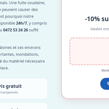
ais. Une fuite soudaine,
e peuvent causer des
est pourquoi notre
-10% su
isponible
24h/7
, y compris
Valable ent
au
0472 53 24 26
suffit
ismes et ses environs
ortantes, inondations,
é du matériel nécessaire
lace.
Menti
is gratuit
s transparents