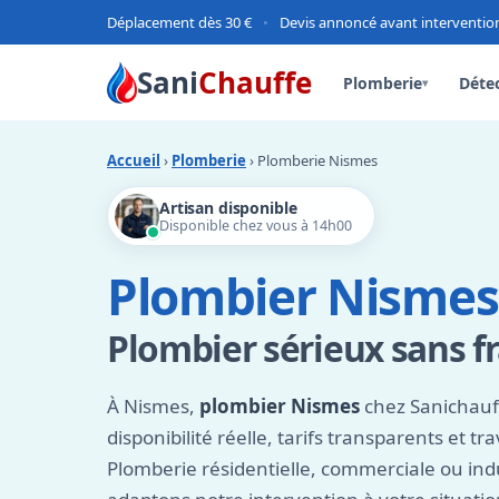
Déplacement dès 30 €
•
Devis annoncé avant interventio
Sani
Chauffe
Plomberie
Détec
▾
Accueil
›
Plomberie
› Plomberie Nismes
Artisan disponible
Disponible chez vous à 14h00
Plombier Nismes 
Plombier sérieux sans fr
À Nismes,
plombier Nismes
chez Sanichauff
disponibilité réelle, tarifs transparents et tra
Plomberie résidentielle, commerciale ou indu