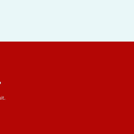
?
it.