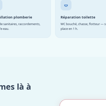
allation plomberie
Réparation toilette
e sanitaires, raccordements,
WC bouché, chasse, flotteur — s
fe-eau.
place en 1 h.
mes là à