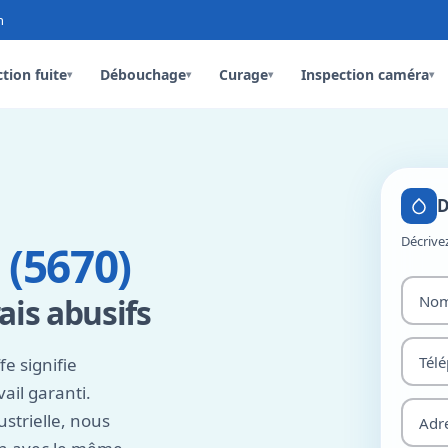
n
tion fuite
Débouchage
Curage
Inspection caméra
▾
▾
▾
▾
D
Décrive
(5670)
ais abusifs
e signifie
vail garanti.
strielle, nous