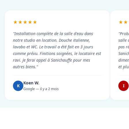
★★★★★
★★
"Installation complète de la salle d'eau dans
"Prob
notre studio en location. Douche italienne,
salle
lavabo et WC. Le travail a été fait en 3 jours
pas r
comme prévu. Finitions soignées, le locataire est
Sanic
ravi. Je ferai appel à Sanichauffe pour mes
dimen
autres biens."
et pl
Koen W.
K
I
Google — il y a 2 mois