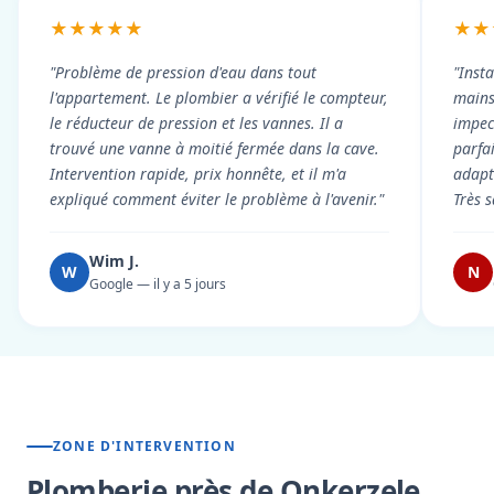
★★★★★
★★
"Problème de pression d'eau dans tout
"Inst
l'appartement. Le plombier a vérifié le compteur,
mains
le réducteur de pression et les vannes. Il a
impecc
trouvé une vanne à moitié fermée dans la cave.
parfa
Intervention rapide, prix honnête, et il m'a
adapt
expliqué comment éviter le problème à l'avenir."
Très s
Wim J.
W
N
Google — il y a 5 jours
ZONE D'INTERVENTION
Plomberie près de Onkerzele