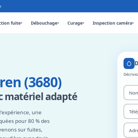
n
tion fuite
Débouchage
Curage
Inspection caméra
▾
▾
▾
▾
D
Décrive
ren (3680)
c matériel adapté
d'expérience, une
rquées pour 80 % des
enons sur fuites,