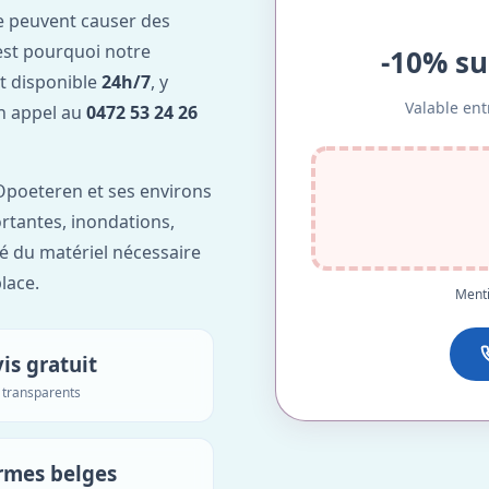
e peuvent causer des
est pourquoi notre
-10% su
t disponible
24h/7
, y
Valable ent
Un appel au
0472 53 24 26
Opoeteren et ses environs
ortantes, inondations,
é du matériel nécessaire
lace.
Menti
is gratuit
s transparents
rmes belges