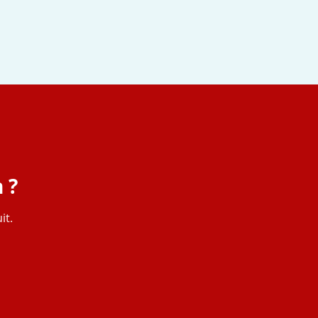
 ?
it.