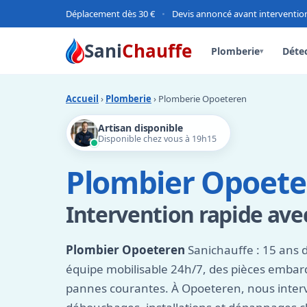
Déplacement dès 30 €
•
Devis annoncé avant interventio
Sani
Chauffe
Plomberie
Détec
▾
Accueil
›
Plomberie
› Plomberie Opoeteren
Artisan disponible
Disponible chez vous à 19h15
Plombier Opoete
Intervention rapide ave
Plombier Opoeteren
Sanichauffe : 15 ans 
équipe mobilisable 24h/7, des pièces emba
pannes courantes. À Opoeteren, nous interv