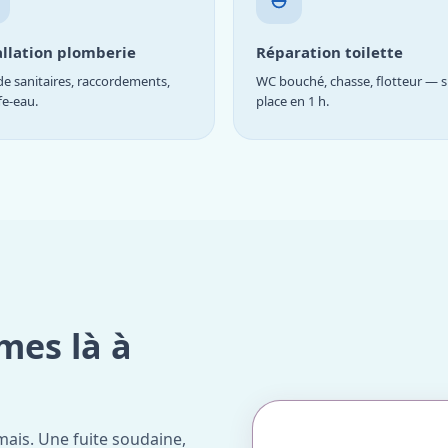
allation plomberie
Réparation toilette
e sanitaires, raccordements,
WC bouché, chasse, flotteur — s
fe-eau.
place en 1 h.
mes là à
ais. Une fuite soudaine,